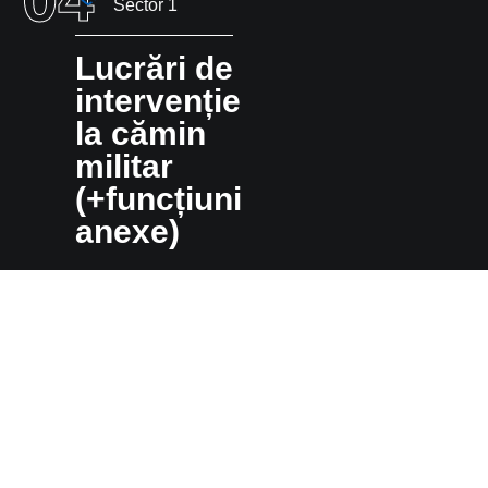
Sector 1
Lucrări de
intervenție
la cămin
militar
(+funcțiuni
anexe)