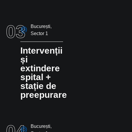
03
București,
Sector 1
Intervenții
și
extindere
spital +
stație de
preepurare
04
București,