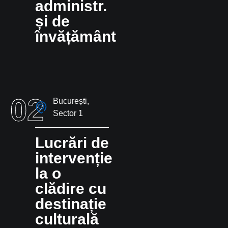
administr.
și de
învățământ
02
București,
Sector 1
Lucrări de
intervenție
la o
clădire cu
destinație
culturală