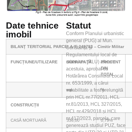
Date tehnice
Statut
imobil
Conform Planului urbanistic
general (PUG) al Mun.
BILANȚ TERITORIAL PARCELA IE 249783 – Cimitir Militar
Constanța și
Regulamentului local de
urbanism (RLU) aferent
FUNCȚIUNE/UTILIZARE
SUPRAFAȚĂ
PROCENT
DIN
acestuia, aprobat cu
TOTAL
Hotărârea Consiliului Local
nr. 653/1999, a cărui
mp
%
valabilitate a fost prelungită
prin HCL nr.77/2011, HCL
nr.81/2013, HCL 327/2015,
CONSTRUCȚII
HCL nr.429/2018 și HCL
nr.417/2023, parcela, care
CASĂ MORTUARĂ
336,00
0,79%
generează studiul PUZ, face