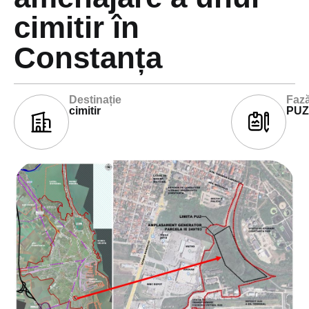
cimitir în
Constanța
Destinație
Fază
cimitir
PUZ