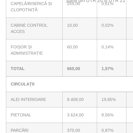
parte din UTR 20 și UTR 21
CAPELĂ/BISERICĂ ȘI
259,00
0,61%
CLOPOTNIȚĂ
CABINE CONTROL
10,00
0,02%
ACCES
FOIȘOR ȘI
60,00
0,14%
ADMINISTRAȚIE
TOTAL
665,00
1,57%
CIRCULAȚII
ALEI INTERIOARE
8.408,00
19,85%
PIETONAL
3.624,00
8,56%
PARCĂRI
370,00
0,87%