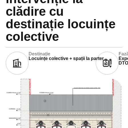
clădire cu
destinație locuințe
colective
Destinație
Fază
Locuințe colective + spații la parter
Expe
DTO