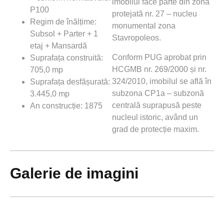
imobilul face parte din zona
P100
protejată nr. 27 – nucleu
Regim de înălțime:
monumental zona
Subsol + Parter + 1
Stavropoleos.
etaj + Mansardă
Conform PUG aprobat prin
Suprafața construită:
HCGMB nr. 269/2000 și nr.
705,0 mp
324/2010, imobilul se află în
Suprafața desfășurată:
subzona CP1a – subzonă
3.445,0 mp
centrală suprapusă peste
An construcție: 1875
nucleul istoric, având un
grad de protecție maxim.
Galerie de imagini