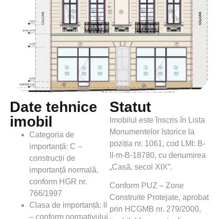
Date tehnice
Statut
imobil
Imobilul este înscris în Lista
Monumentelor Istorice la
Categoria de
poziția nr. 1061, cod LMI: B-
importanță: C –
II-m-B-18780, cu denumirea
construcții de
„Casă, secol XIX”.
importanță normală,
conform HGR nr.
Conform PUZ – Zone
766/1997
Construite Protejate, aprobat
Clasa de importanță: II
prin HCGMB nr. 279/2000,
– conform normativului