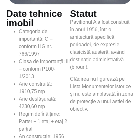
Date tehnice
Statut
imobil
Pavilionul A a fost construit
în anul 1956, într-o
Categoria de
arhitectură specifică
importanță: C –
perioadei, de expresie
conform HG nr.
clasicistă austeră, având
766/1997
destinație administrativă
Clasa de importanță: III
(birouri).
– conform P100-
1/2013
Clădirea nu figurează pe
Arie construită:
Lista Monumentelor Istorice
1910,75 mp
și nu este amplasată în zona
Arie desfășurată:
de protecție a unui astfel de
4230,60 mp
obiectiv.
Regim de înălțime:
Parter + 1 etaj + etaj 2
parțial
An construcție: 1956